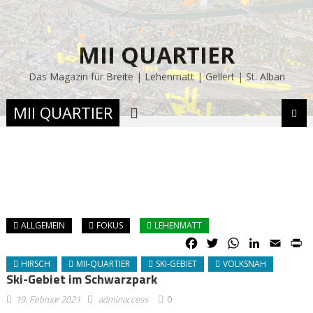
MII QUARTIER
Das Magazin für Breite | Lehenmatt | Gellert | St. Alban
MII QUARTIER
ALLGEMEIN
FOKUS
LEHENMATT
Facebook
Twitter
WhatsApp
LinkedIn
Email
P
HIRSCH
MII-QUARTIER
SKI-GEBIET
VOLKSNAH
Ski-Gebiet im Schwarzpark
19. Februar 2021
adminaccess
0