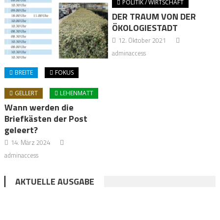
POLITIK / WIRTSCHAFT
DER TRAUM VON DER
ÖKOLOGIESTADT
12. Oktober 2021
adminaccess
BREITE
FOKUS
GELLERT
LEHENMATT
Wann werden die
Briefkästen der Post
geleert?
14. März 2024
adminaccess
AKTUELLE AUSGABE