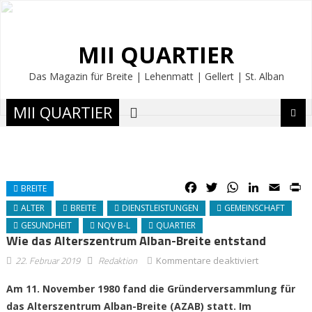
MII QUARTIER
Das Magazin für Breite | Lehenmatt | Gellert | St. Alban
MII QUARTIER
Facebook
Twitter
WhatsApp
LinkedIn
Email
P
BREITE
ALTER
BREITE
DIENSTLEISTUNGEN
GEMEINSCHAFT
GESUNDHEIT
NQV B-L
QUARTIER
Wie das Alterszentrum Alban-Breite entstand
für
22. Februar 2019
Redaktion
Kommentare deaktiviert
Wie
Am 11. November 1980 fand die Gründerversammlung für
das
das Alterszentrum Alban-Breite (AZAB) statt. Im
Alterszentr