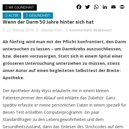
Facebook
Twitter
WhatsApp
LinkedIn
Email
P
MII GSUNDHÄIT
ALTER
GESUNDHEIT
Wenn der Darm 50 Jahre hinter sich hat
für
22. Februar 2019
Stephan Fluri
Kommentare deaktiviert
Wenn
Ab fünfzig wird man mit der Pflicht konfrontiert, den Darm
der
untersuchen zu lassen – um Darmkrebs auszuschliessen,
Darm
50
bzw. diesem vorzusorgen. Statt sich in einem Spital einer
Jahre
grösseren Untersuchung unterziehen zu müssen, stiess
hinter
unser Autor auf einen begleiteten Selbsttest der Breite-
sich
Apotheke.
hat
Der Apotheker Andy Wyss erläuterte mir in einem kleinen
Patientenzimmer den Ablauf und erklärte das Zubehör. Ganz
speditiv erfasste er meine persönlichen Daten in einem speziell für
diesen Test erstellten Computerprogramm. Ein paar
Standardfragen zu den Lebensgewohnheiten und dem
Gesundheitszustand, dann das Einlesen des Strichcodes auf dem