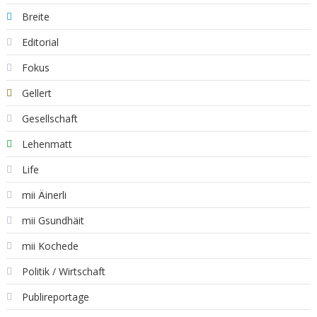
Breite
Editorial
Fokus
Gellert
Gesellschaft
Lehenmatt
Life
mii Äinerli
mii Gsundhäit
mii Kochede
Politik / Wirtschaft
Publireportage