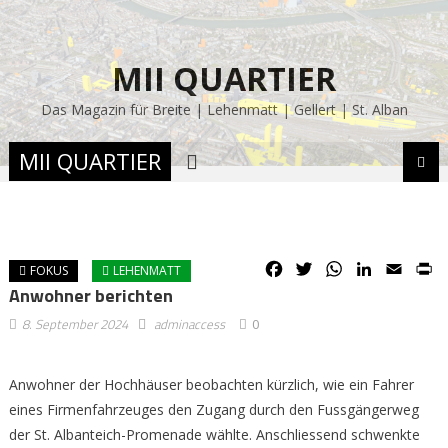
MII QUARTIER
Das Magazin für Breite | Lehenmatt | Gellert | St. Alban
MII QUARTIER
Facebook
Twitter
WhatsApp
LinkedIn
Email
P
FOKUS
LEHENMATT
Anwohner berichten
8. September 2024
adminaccess
0
Anwohner der Hochhäuser beobachten kürzlich, wie ein Fahrer
eines Firmenfahrzeuges den Zugang durch den Fussgängerweg
der St. Albanteich-Promenade wählte. Anschliessend schwenkte