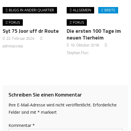
BLIGG IN ANDERI QUARTIER
ALLGEMEIN
BREITE
FOKUS
FOKUS
Syt 75 Joor uff dr Route
Die ersten 100 Tage im
neuen Tierheim
22. Februar 2024
19. Oktober 2018
adminaccess
Stephan Fluri
Schreiben Sie einen Kommentar
Ihre E-Mail-Adresse wird nicht veröffentlicht.
Erforderliche
Felder sind mit
*
markiert
Kommentar
*