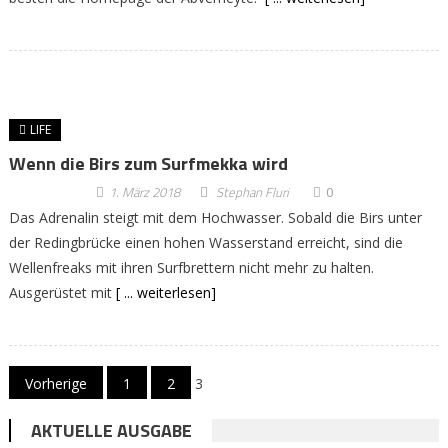
LIFE
Wenn die Birs zum Surfmekka wird
1. März 2018
Stephan Fluri
0
Das Adrenalin steigt mit dem Hochwasser. Sobald die Birs unter
der Redingbrücke einen hohen Wasserstand erreicht, sind die
Wellenfreaks mit ihren Surfbrettern nicht mehr zu halten.
Ausgerüstet mit
[ ... weiterlesen]
Beitragsnavigation
Vorherige
1
2
3
AKTUELLE AUSGABE