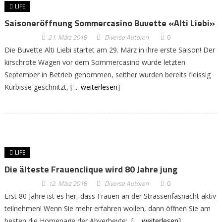
LIFE
Saisoneröffnung Sommercasino Buvette «Alti Liebi»
21. März 2018
Diverse Autoren
0
Die Buvette Alti Liebi startet am 29. März in ihre erste Saison! Der
kirschrote Wagen vor dem Sommercasino wurde letzten
September in Betrieb genommen, seither wurden bereits fleissig
Kürbisse geschnitzt,
[ ... weiterlesen]
LIFE
Die älteste Frauenclique wird 80 Jahre jung
12. März 2018
Diverse Autoren
0
Erst 80 Jahre ist es her, dass Frauen an der Strassenfasnacht aktiv
teilnehmen! Wenn Sie mehr erfahren wollen, dann öffnen Sie am
besten die Homepage der Abverheyte:
[ ... weiterlesen]