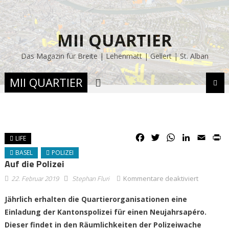
MII QUARTIER
Das Magazin für Breite | Lehenmatt | Gellert | St. Alban
MII QUARTIER
Facebook
Twitter
WhatsApp
LinkedIn
Email
P
LIFE
BASEL
POLIZEI
Auf die Polizei
für
22. Februar 2019
Stephan Fluri
Kommentare deaktiviert
Auf
Jährlich erhalten die Quartierorganisationen eine
die
Einladung der Kantonspolizei für einen Neujahrsapéro.
Polizei
Dieser findet in den Räumlichkeiten der Polizeiwache