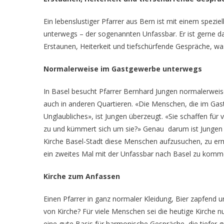
Ein lebenslustiger Pfarrer aus Bern ist mit einem spezie
unterwegs – der sogenannten Unfassbar. Er ist gerne da,
Erstaunen, Heiterkeit und tiefschürfende Gespräche, w
Normalerweise im Gastgewerbe unterwegs
In Basel besucht Pfarrer Bernhard Jungen normalerwei
auch in anderen Quartieren. «Die Menschen, die im Gast
Unglaubliches», ist Jungen überzeugt. «Sie schaffen fü
zu und kümmert sich um sie?» Genau
darum ist Jungen
Kirche Basel-Stadt diese Menschen aufzusuchen, zu erm
ein zweites Mal mit der Unfassbar nach Basel zu komm
Kirche zum Anfassen
Einen Pfarrer in ganz normaler Kleidung, Bier zapfend un
von Kirche? Für viele Menschen sei die heutige Kirche 
eine gute Basis für harmonische Gespräche, die tiefer 