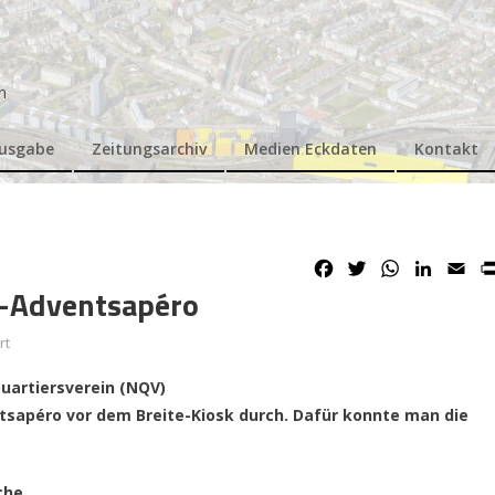
n
Ausgabe
Zeitungsarchiv
Medien Eckdaten
Kontakt
Facebook
Twitter
WhatsApp
Linked
Ema
-Adventsapéro
für
rt
«Pfarrer
uartiersverein (NQV)
Unfassbar»
tsapéro vor dem Breite-Kiosk durch. Dafür konnte man die
am
NQV-
Adventsapéro
che