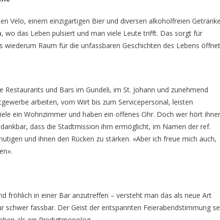
llen Velo, einem einzigartigen Bier und diversen alkoholfreien Getränk
 wo das Leben pulsiert und man viele Leute trifft. Das sorgt für
as wiederum Raum für die unfassbaren Geschichten des Lebens öffnet
se Restaurants und Bars im Gundeli, im St. Johann und zunehmend
gewerbe arbeiten, vom Wirt bis zum Servicepersonal, leisten
r viele ein Wohnzimmer und haben ein offenes Ohr. Doch wer hört ihne
 dankbar, dass die Stadtmission ihm ermöglicht, im Namen der ref.
utigen und ihnen den Rücken zu stärken. «Aber ich freue mich auch,
en».
d fröhlich in einer Bar anzutreffen – versteht man das als neue Art
nur schwer fassbar. Der Geist der entspannten Feierabendstimmung se
gehen als ein Predigtmonolog.