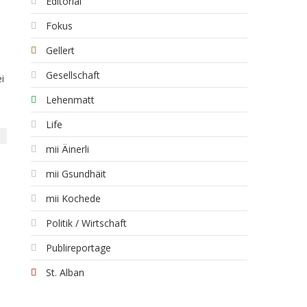
Editorial
Fokus
Gellert
Gesellschaft
i
Lehenmatt
Life
mii Äinerli
mii Gsundhäit
mii Kochede
Politik / Wirtschaft
Publireportage
St. Alban