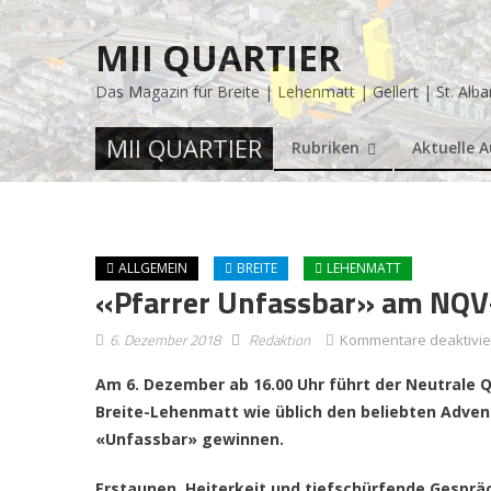
MII QUARTIER
Das Magazin für Breite | Lehenmatt | Gellert | St. Alba
MII QUARTIER
Rubriken
Aktuelle 
ALLGEMEIN
BREITE
LEHENMATT
«Pfarrer Unfassbar» am NQV
6. Dezember 2018
Redaktion
Kommentare deaktivie
Am 6. Dezember ab 16.00 Uhr führt der Neutrale Q
Breite-Lehenmatt wie üblich den beliebten Adven
«Unfassbar» gewinnen.
Erstaunen, Heiterkeit und tiefschürfende Gesprä