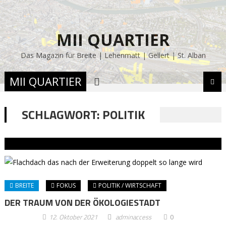
MII QUARTIER
Das Magazin für Breite | Lehenmatt | Gellert | St. Alban
MII QUARTIER
SCHLAGWORT:
POLITIK
BREITE
FOKUS
POLITIK / WIRTSCHAFT
DER TRAUM VON DER ÖKOLOGIESTADT
12. Oktober 2021
adminaccess
0