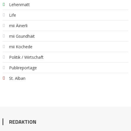
Lehenmatt
Life
mii Äinerli
mii Gsundhäit
mii Kochede
Politik / Wirtschaft
Publireportage
St. Alban
REDAKTION