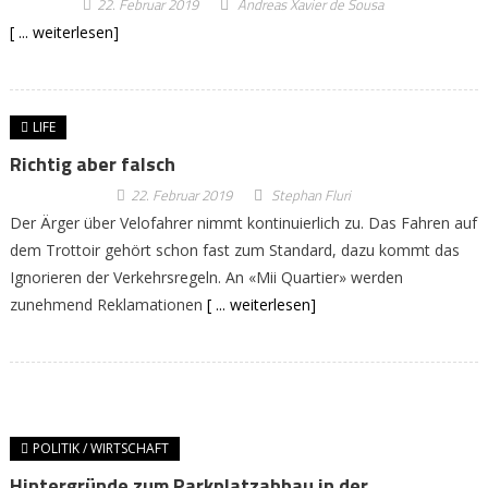
22. Februar 2019
Andreas Xavier de Sousa
[ ... weiterlesen]
LIFE
Richtig aber falsch
22. Februar 2019
Stephan Fluri
Der Ärger über Velofahrer nimmt kontinuierlich zu. Das Fahren auf
dem Trottoir gehört schon fast zum Standard, dazu kommt das
Ignorieren der Verkehrsregeln. An «Mii Quartier» werden
zunehmend Reklamationen
[ ... weiterlesen]
POLITIK / WIRTSCHAFT
Hintergründe zum Parkplatzabbau in der