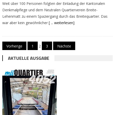
Weit über 100 Personen folgten der Einladung der Kantonalen
Denkmalpflege und dem Neutralen Quartierverein Breite-
Lehenmatt zu einem Spaziergang durch das Breitequartier. Das
war aber kein gewöhnlicher
[ ... weiterlesen]
Beitragsnavigation
Vorherige
1
2
3
Nächste
AKTUELLE AUSGABE